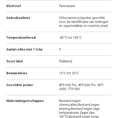
Kleefstof
Permanent
Gebruiksadvies
Chloorarme polyester geschikt
voor de identificatie van leidingen
en oppervlakken in roestvrij staal
Temperatuurbereik
-40°C tot 100°C
Aantal rollen met 1 folie
9
Soort label
Plakkend
Bewaaradvies
15°C tot 25°C
Geschikte printer
ATP-300 Pro, ATP-600 Pro, ATP-
3000, TTP-300
Materiaaleigenschappen
Bestand tegen
chemicaliën;Bestand tegen
wrijving;Bestand tegen lage
temperaturen (lager dan
-30°C);Bestand tegen hoge