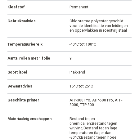
Kleefstof
Permanent
Gebruiksadvies
Chloorarme polyester geschikt
voor de identificatie van leidingen
en oppervlakken in roestvrij staal
Temperatuurbereik
-40°C tot 100°C
Aantal rollen met 1 folie
9
Soort label
Plakkend
Bewaaradvies
15°C tot 25°C
Geschikte printer
ATP-300 Pro, ATP-600 Pro, ATP-
3000, TTP-300
Materiaaleigenschappen
Bestand tegen
chemicaliën;Bestand tegen
wrijving;Bestand tegen lage
temperaturen (lager dan
-30°C);Bestand tegen hoge