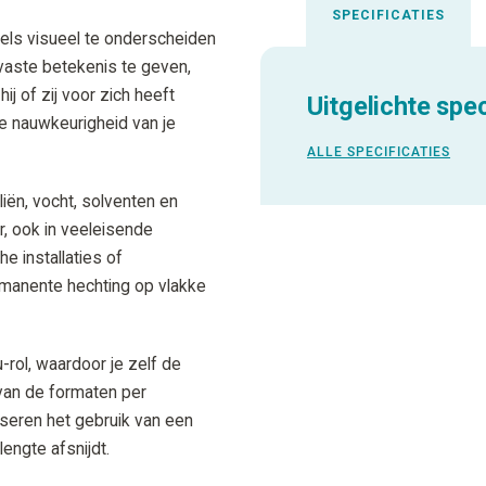
SPECIFICATIES
bels visueel te onderscheiden
 vaste betekenis te geven,
j of zij voor zich heeft
Uitgelichte spec
de nauwkeurigheid van je
ALLE SPECIFICATIES
iën, vocht, solventen en
r, ook in veeleisende
e installaties of
rmanente hechting op vlakke
-rol, waardoor je zelf de
n van de formaten per
iseren het gebruik van een
engte afsnijdt.