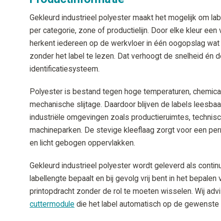
Gekleurd industrieel polyester maakt het mogelijk om la
per categorie, zone of productielijn. Door elke kleur een
herkent iedereen op de werkvloer in één oogopslag wat hi
zonder het label te lezen. Dat verhoogt de snelheid én 
identificatiesysteem.
Polyester is bestand tegen hoge temperaturen, chemical
mechanische slijtage. Daardoor blijven de labels leesbaa
industriële omgevingen zoals productieruimtes, technisch
machineparken. De stevige kleeflaag zorgt voor een pe
en licht gebogen oppervlakken.
Gekleurd industrieel polyester wordt geleverd als continu
labellengte bepaalt en bij gevolg vrij bent in het bepale
printopdracht zonder de rol te moeten wisselen. Wij adv
cuttermodule
die het label automatisch op de gewenste l