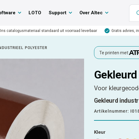
oftware
LOTO
Support
Over Altec
Ons catalogusmateriaal standaard uit voorraad leverbaar
Gratis advies, i
NDUSTRIEEL POLYESTER
Te printen met:
Gekleurd 
Voor kleurgecode
Gekleurd industr
Artikelnummer:
I01
Kleur