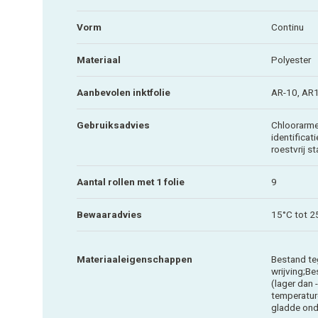
Vorm
Continu
Materiaal
Polyester
Aanbevolen inktfolie
AR-10, A
Gebruiksadvies
Chloorarme
identificat
roestvrij st
Aantal rollen met 1 folie
9
Bewaaradvies
15°C tot 2
Materiaaleigenschappen
Bestand te
wrijving;B
(lager dan
temperatur
gladde on