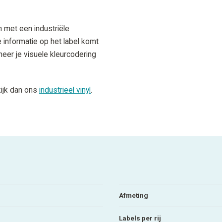
n met een industriële
e informatie op het label komt
eer je visuele kleurcodering
kijk dan ons
industrieel vinyl
.
Afmeting
Labels per rij