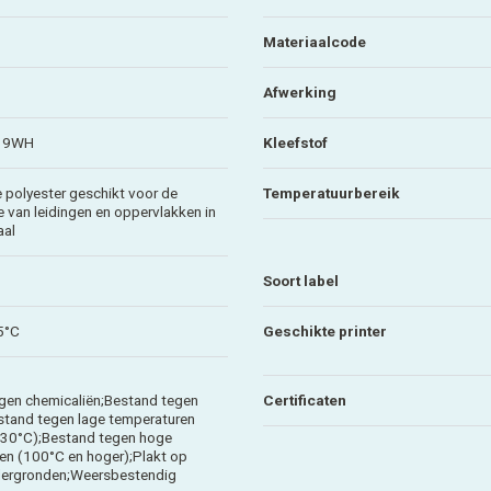
Materiaalcode
Afwerking
R19WH
Kleefstof
 polyester geschikt voor de
Temperatuurbereik
ie van leidingen en oppervlakken in
aal
Soort label
5°C
Geschikte printer
gen chemicaliën;Bestand tegen
Certificaten
estand tegen lage temperaturen
 -30°C);Bestand tegen hoge
en (100°C en hoger);Plakt op
dergronden;Weersbestendig