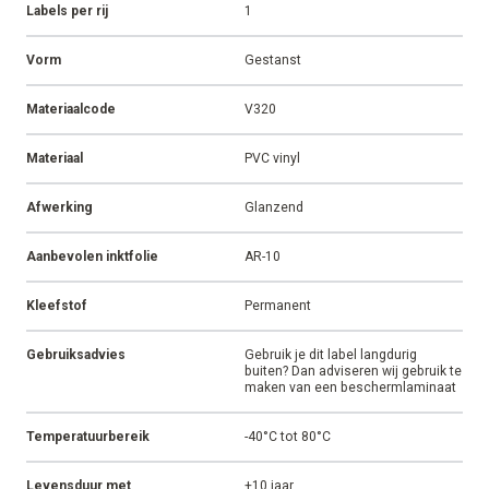
Labels per rij
1
Vorm
Gestanst
Materiaalcode
V320
Materiaal
PVC vinyl
Afwerking
Glanzend
Aanbevolen inktfolie
AR-10
Kleefstof
Permanent
Gebruiksadvies
Gebruik je dit label langdurig
buiten? Dan adviseren wij gebruik te
maken van een beschermlaminaat
Temperatuurbereik
-40°C tot 80°C
Levensduur met
+10 jaar