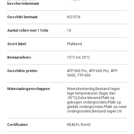
beschermlaminaat
Geschikt laminaat
I021076
Aantal rollen met 1 folie
10
Soort label
Plakkend
Bewaaradvies
15°C tot 25°C
Geschikte printer
ATP-300 Pro, ATP-600 Pro, ATP-
3000, TTP-300
Materiaaleigenschappen
Weersbestendig;Bestand tegen
lage temperaturen (lager dan
-30°C);Extra klevend;Plakt op
gebogen ondergronden;Plakt op
gladde ondergronden;Plakt op ruwe
ondergronden;Bestand tegen UV
Certificaten
REACH; RoHS