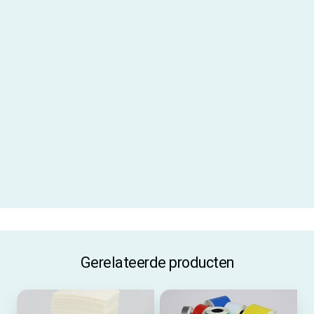
Aanbevolen inktfolie
AR-10
Gebruiksadvies
Gebruik je dit label langdurig
buiten? Dan adviseren wij gebruik
te maken van een
beschermlaminaat
Materiaal
PVC vinyl
Materiaalcode
V320
ALLE SPECIFICATIES
Gerelateerde producten