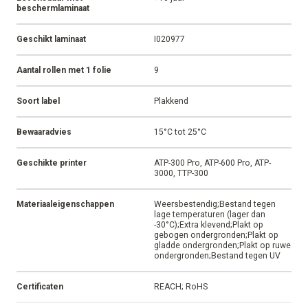
beschermlaminaat
Geschikt laminaat
I020977
Aantal rollen met 1 folie
9
Soort label
Plakkend
Bewaaradvies
15°C tot 25°C
Geschikte printer
ATP-300 Pro, ATP-600 Pro, ATP-
3000, TTP-300
Materiaaleigenschappen
Weersbestendig;Bestand tegen
lage temperaturen (lager dan
-30°C);Extra klevend;Plakt op
gebogen ondergronden;Plakt op
gladde ondergronden;Plakt op ruwe
ondergronden;Bestand tegen UV
Certificaten
REACH; RoHS