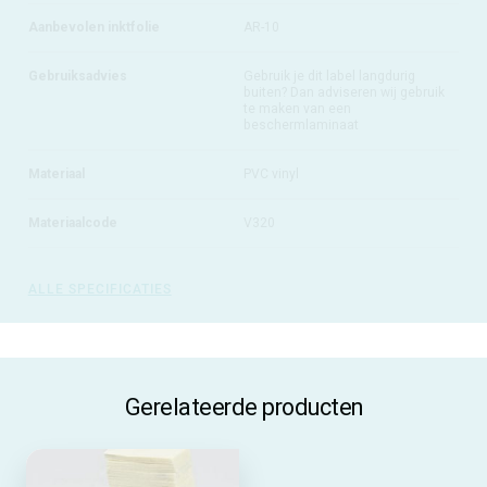
Aanbevolen inktfolie
AR-10
Gebruiksadvies
Gebruik je dit label langdurig
buiten? Dan adviseren wij gebruik
te maken van een
beschermlaminaat
Materiaal
PVC vinyl
Materiaalcode
V320
ALLE SPECIFICATIES
Gerelateerde producten