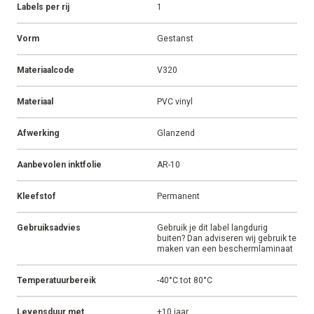
Labels per rij
1
Vorm
Gestanst
Materiaalcode
V320
Materiaal
PVC vinyl
Afwerking
Glanzend
Aanbevolen inktfolie
AR-10
Kleefstof
Permanent
Gebruiksadvies
Gebruik je dit label langdurig
buiten? Dan adviseren wij gebruik te
maken van een beschermlaminaat
Temperatuurbereik
-40°C tot 80°C
Levensduur met
+10 jaar