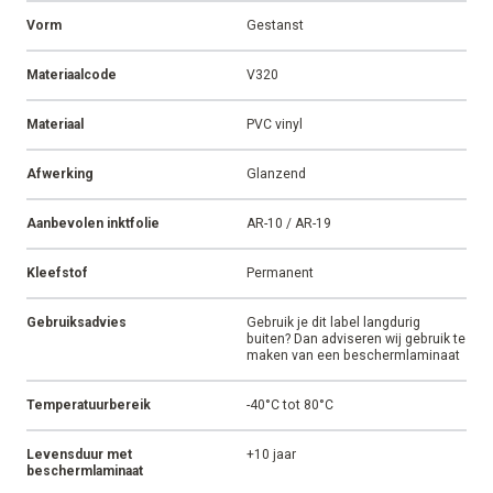
Vorm
Gestanst
Materiaalcode
V320
Materiaal
PVC vinyl
Afwerking
Glanzend
Aanbevolen inktfolie
AR-10 / AR-19
Kleefstof
Permanent
Gebruiksadvies
Gebruik je dit label langdurig
buiten? Dan adviseren wij gebruik te
maken van een beschermlaminaat
Temperatuurbereik
-40°C tot 80°C
Levensduur met
+10 jaar
beschermlaminaat