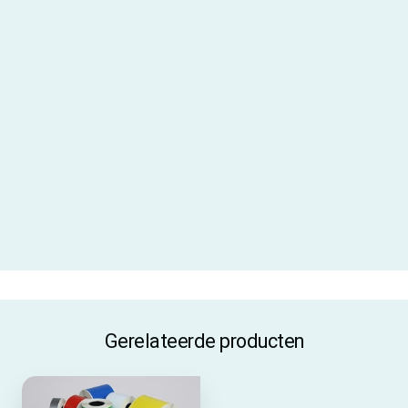
Aanbevolen inktfolie
AR-10 / AR-19
Gebruiksadvies
Gebruik je dit label langdurig
buiten? Dan adviseren wij gebruik
te maken van een
beschermlaminaat
Materiaal
PVC vinyl
Materiaalcode
V320
ALLE SPECIFICATIES
Gerelateerde producten