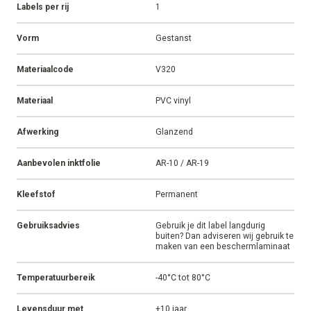
Labels per rij
1
Vorm
Gestanst
Materiaalcode
V320
Materiaal
PVC vinyl
Afwerking
Glanzend
Aanbevolen inktfolie
AR-10 / AR-19
Kleefstof
Permanent
Gebruiksadvies
Gebruik je dit label langdurig
buiten? Dan adviseren wij gebruik te
maken van een beschermlaminaat
Temperatuurbereik
-40°C tot 80°C
Levensduur met
+10 jaar