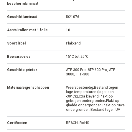
beschermlaminaat
Geschikt laminaat
I021076
Aantal rollen met 1 folie
10
Soort label
Plakkend
Bewaaradvies
15°C tot 25°C
Geschikte printer
ATP-300 Pro, ATP-600 Pro, ATP-
3000, TTP-300
Materiaaleigenschappen
Weersbestendig;Bestand tegen
lage temperaturen (lager dan
-30°C);Extra klevend;Plakt op
gebogen ondergronden;Plakt op
gladde ondergronden;Plakt op ruwe
ondergronden;Bestand tegen UV
Certificaten
REACH; RoHS