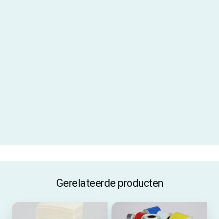
Aanbevolen inktfolie
AR-10 / AR-19
Gebruiksadvies
Gebruik je dit label langdurig
buiten? Dan adviseren wij gebruik
te maken van een
beschermlaminaat
Materiaal
PVC vinyl
Materiaalcode
V320
ALLE SPECIFICATIES
Gerelateerde producten