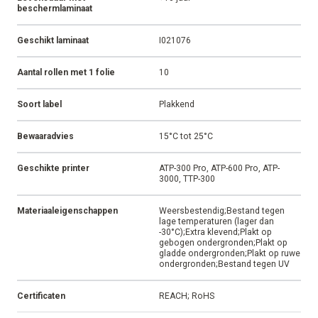
beschermlaminaat
Geschikt laminaat
I021076
Aantal rollen met 1 folie
10
Soort label
Plakkend
Bewaaradvies
15°C tot 25°C
Geschikte printer
ATP-300 Pro, ATP-600 Pro, ATP-
3000, TTP-300
Materiaaleigenschappen
Weersbestendig;Bestand tegen
lage temperaturen (lager dan
-30°C);Extra klevend;Plakt op
gebogen ondergronden;Plakt op
gladde ondergronden;Plakt op ruwe
ondergronden;Bestand tegen UV
Certificaten
REACH; RoHS