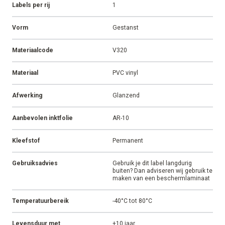
Labels per rij
1
Vorm
Gestanst
Materiaalcode
V320
Materiaal
PVC vinyl
Afwerking
Glanzend
Aanbevolen inktfolie
AR-10
Kleefstof
Permanent
Gebruiksadvies
Gebruik je dit label langdurig
buiten? Dan adviseren wij gebruik te
maken van een beschermlaminaat
Temperatuurbereik
-40°C tot 80°C
Levensduur met
+10 jaar