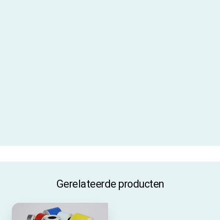
Aanbevolen inktfolie
AR-19
Gebruiksadvies
Gebruik je dit label langdurig
buiten? Dan adviseren wij gebruik
te maken van een
beschermlaminaat
Materiaal
PVC vinyl
Materiaalcode
V320
ALLE SPECIFICATIES
Gerelateerde producten