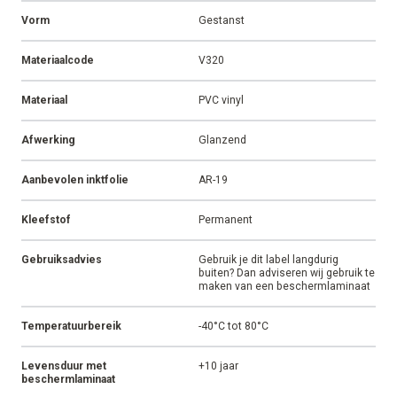
Vorm
Gestanst
Materiaalcode
V320
Materiaal
PVC vinyl
Afwerking
Glanzend
Aanbevolen inktfolie
AR-19
Kleefstof
Permanent
Gebruiksadvies
Gebruik je dit label langdurig
buiten? Dan adviseren wij gebruik te
maken van een beschermlaminaat
Temperatuurbereik
-40°C tot 80°C
Levensduur met
+10 jaar
beschermlaminaat