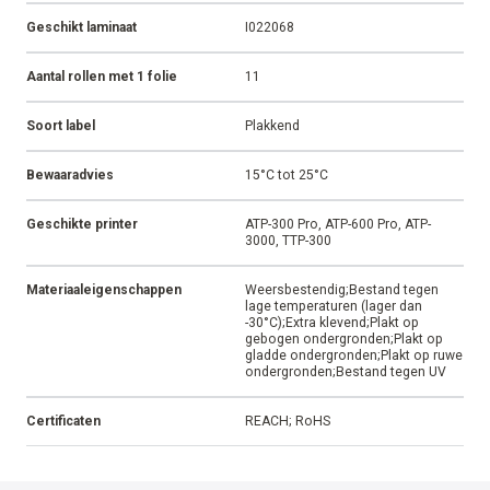
Geschikt laminaat
I022068
Aantal rollen met 1 folie
11
Soort label
Plakkend
Bewaaradvies
15°C tot 25°C
Geschikte printer
ATP-300 Pro, ATP-600 Pro, ATP-
3000, TTP-300
Materiaaleigenschappen
Weersbestendig;Bestand tegen
lage temperaturen (lager dan
-30°C);Extra klevend;Plakt op
gebogen ondergronden;Plakt op
gladde ondergronden;Plakt op ruwe
ondergronden;Bestand tegen UV
Certificaten
REACH; RoHS