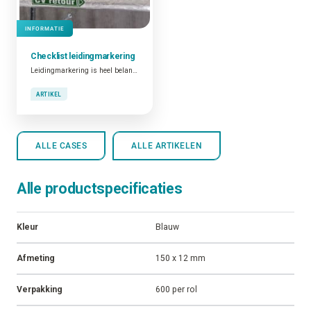
INFORMATIE
Checklist
leidingmarkering
Leidingmarkering is heel belangrijk. Niet alleen omwille van het feit dat dit verplicht is en dat goed geïdentificeerde leidingen bijdragen tot de algemene veiligheid op de plant. Ook omdat gemarkeerde leidingen een functionele tool zijn die bijdragen tot operationele en onderhoudsactiviteiten.
ARTIKEL
ALLE CASES
ALLE ARTIKELEN
Alle productspecificaties
Kleur
Blauw
Afmeting
150 x 12 mm
Verpakking
600 per rol