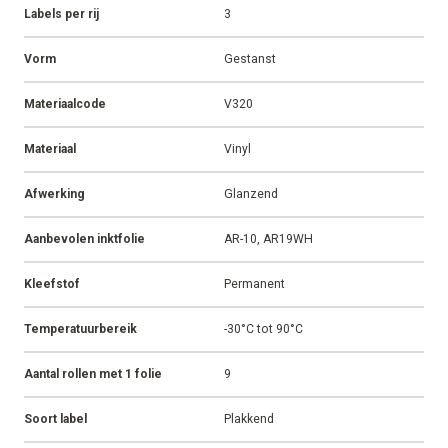
Labels per rij
3
Vorm
Gestanst
Materiaalcode
V320
Materiaal
Vinyl
Afwerking
Glanzend
Aanbevolen inktfolie
AR-10, AR19WH
Kleefstof
Permanent
Temperatuurbereik
-30°C tot 90°C
Aantal rollen met 1 folie
9
Soort label
Plakkend