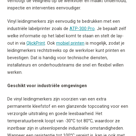
verhoogt de veiligheid op de werkvloer en maakt onderhoud,
inspectie en interventies eenvoudiger.
Vinyl leidingmerkers zijn eenvoudig te bedrukken met een
industriële labelprinter zoals de
ATP-300 Pro
. Je bepaalt zelf
welke informatie op het label komt te staan en stelt de lay-
out in via
QlickPrint
. Ook
mobiel printen
is mogelijk, zodat je
leidingmerkers rechtstreeks op de werkvloer kunt printen en
bevestigen. Dat is handig voor technische diensten,
installateurs en onderhoudsteams die snel en flexibel willen
werken.
Geschikt voor industriële omgevingen
De vinyl leidingmerkers zijn voorzien van een extra
permanente kleefstof en een glanzende topcoating voor een
verzorgde uitstraling en goede leesbaarheid. Het
temperatuurbereik loopt van -30°C tot 80°C, waardoor ze
inzetbaar zijn in uiteenlopende industriële omstandigheden.
Wanneer een resistentie tot 100°C vereist is, kan je ook met