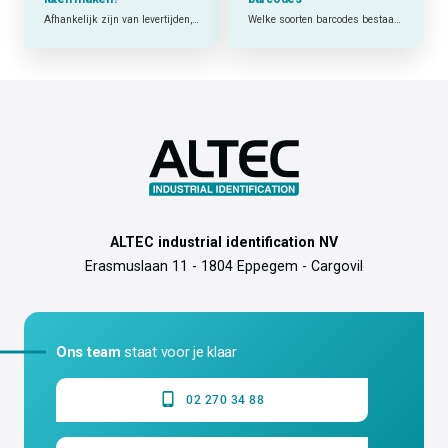
Afhankelijk zijn van levertijden, minimumafnames en externe leveranciers? Of zelf printen wanneer je het nodig hebt? Welke keuze het beste werkt, hangt af van jouw situatie.
Welke soorten barcodes bestaan er en welke past het best bij mijn toepassing?
ALTEC industrial identification NV
Erasmuslaan 11 - 1804 Eppegem - Cargovil
Ons team
staat voor je klaar
02 270 34 88