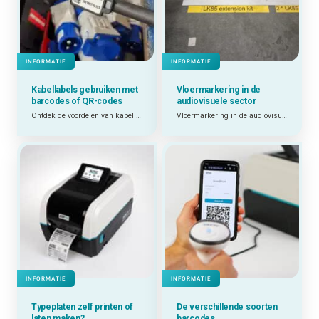
INFORMATIE
INFORMATIE
Kabellabels gebruiken met
Vloermarkering in de
barcodes of QR-codes
audiovisuele sector
Ontdek de voordelen van kabellabels met barcodes en QR-codes.
Vloermarkering in de audiovisuele sector: getest in de praktijk
INFORMATIE
INFORMATIE
Typeplaten zelf printen of
De verschillende soorten
laten maken?
barcodes