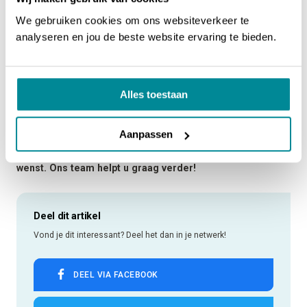
tegen bestand moeten zijn? Bijvoorbeeld chemische
We gebruiken cookies om ons websiteverkeer te
invloeden in geval van cipping of een mogelijk lek.
analyseren en jou de beste website ervaring te bieden.
✓
Zijn er bepaalde temperaturen waar rekening moet mee
gehouden worden?
Alles toestaan
Bent u van plan om een leidingmarkeringsproject uit te
voeren of zit u met vraagtekens in kader van uw
Aanpassen
leidingmarkering?
Aarzel niet ons te
contacteren
indien u meer informatie
wenst. Ons team helpt u graag verder!
Deel dit artikel
Vond je dit interessant? Deel het dan in je netwerk!
DEEL VIA FACEBOOK