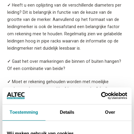
✓
Heeft u een oplijsting van de verschillende diameters per
leiding? Dit is belangrijk in functie van de keuze van de
grootte van de merker. Aanvullend op het formaat van de
leidingmerker is ook de leesafstand een belangrijke factor
om rekening mee te houden. Regelmatig zien we gelabelde
leidingen hoog in pipe racks waarvan de informatie op de
leidingmerker niet duidelijk leesbaar is.
✓
Gaat het over markeringen die binnen of buiten hangen?
Of een combinatie van beide?
✓
Moet er rekening gehouden worden met moeilijke
ondergronden waarop gekleefd moet worden? (vuile
leidingen, ruwe ondergrond of geïsoleerde leidingen?) Diverse
aanvullende oplossingen en accessoires zijn beschikbaar in
dat geval.
Toestemming
Details
Over
✓
Dient er rekening gehouden te worden met bepaalde
vereisten of specifieke omgevingsinvloeden waar de merkers
Wij maken gebruik van cookies