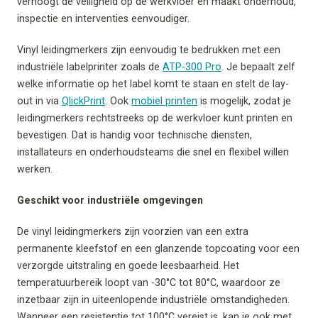
verhoogt de veiligheid op de werkvloer en maakt onderhoud,
inspectie en interventies eenvoudiger.
Vinyl leidingmerkers zijn eenvoudig te bedrukken met een
industriële labelprinter zoals de
ATP-300 Pro
. Je bepaalt zelf
welke informatie op het label komt te staan en stelt de lay-
out in via
QlickPrint
. Ook
mobiel printen
is mogelijk, zodat je
leidingmerkers rechtstreeks op de werkvloer kunt printen en
bevestigen. Dat is handig voor technische diensten,
installateurs en onderhoudsteams die snel en flexibel willen
werken.
Geschikt voor industriële omgevingen
De vinyl leidingmerkers zijn voorzien van een extra
permanente kleefstof en een glanzende topcoating voor een
verzorgde uitstraling en goede leesbaarheid. Het
temperatuurbereik loopt van -30°C tot 80°C, waardoor ze
inzetbaar zijn in uiteenlopende industriële omstandigheden.
Wanneer een resistentie tot 100°C vereist is, kan je ook met