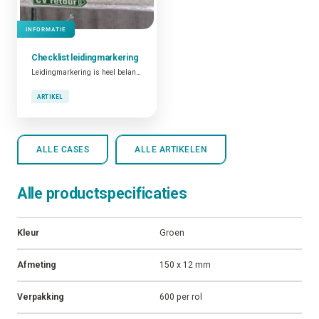
INFORMATIE
Checklist
leidingmarkering
Leidingmarkering is heel belangrijk. Niet alleen omwille van het feit dat dit verplicht is en dat goed geïdentificeerde leidingen bijdragen tot de algemene veiligheid op de plant. Ook omdat gemarkeerde leidingen een functionele tool zijn die bijdragen tot operationele en onderhoudsactiviteiten.
ARTIKEL
ALLE CASES
ALLE ARTIKELEN
Alle productspecificaties
Kleur
Groen
Afmeting
150 x 12 mm
Verpakking
600 per rol