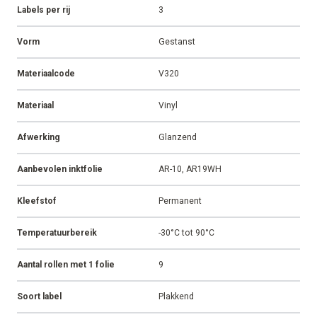
Labels per rij
3
Vorm
Gestanst
Materiaalcode
V320
Materiaal
Vinyl
Afwerking
Glanzend
Aanbevolen inktfolie
AR-10, AR19WH
Kleefstof
Permanent
Temperatuurbereik
-30°C tot 90°C
Aantal rollen met 1 folie
9
Soort label
Plakkend