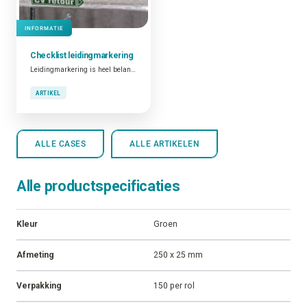
INFORMATIE
Checklist
leidingmarkering
Leidingmarkering is heel belangrijk. Niet alleen omwille van het feit dat dit verplicht is en dat goed geïdentificeerde leidingen bijdragen tot de algemene veiligheid op de plant. Ook omdat gemarkeerde leidingen een functionele tool zijn die bijdragen tot operationele en onderhoudsactiviteiten.
ARTIKEL
ALLE CASES
ALLE ARTIKELEN
Alle productspecificaties
Kleur
Groen
Afmeting
250 x 25 mm
Verpakking
150 per rol