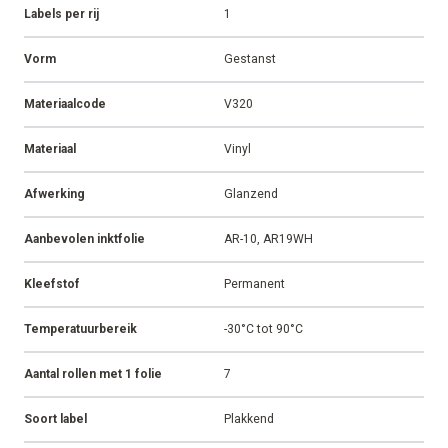
Labels per rij
1
Vorm
Gestanst
Materiaalcode
V320
Materiaal
Vinyl
Afwerking
Glanzend
Aanbevolen inktfolie
AR-10, AR19WH
Kleefstof
Permanent
Temperatuurbereik
-30°C tot 90°C
Aantal rollen met 1 folie
7
Soort label
Plakkend