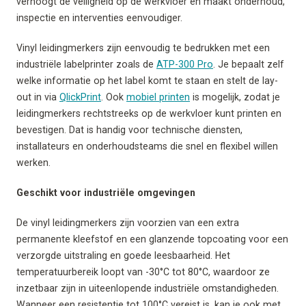
verhoogt de veiligheid op de werkvloer en maakt onderhoud,
inspectie en interventies eenvoudiger.
Vinyl leidingmerkers zijn eenvoudig te bedrukken met een
industriële labelprinter zoals de
ATP-300 Pro
. Je bepaalt zelf
welke informatie op het label komt te staan en stelt de lay-
out in via
QlickPrint
. Ook
mobiel printen
is mogelijk, zodat je
leidingmerkers rechtstreeks op de werkvloer kunt printen en
bevestigen. Dat is handig voor technische diensten,
installateurs en onderhoudsteams die snel en flexibel willen
werken.
Geschikt voor industriële omgevingen
De vinyl leidingmerkers zijn voorzien van een extra
permanente kleefstof en een glanzende topcoating voor een
verzorgde uitstraling en goede leesbaarheid. Het
temperatuurbereik loopt van -30°C tot 80°C, waardoor ze
inzetbaar zijn in uiteenlopende industriële omstandigheden.
Wanneer een resistentie tot 100°C vereist is, kan je ook met