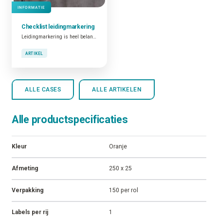
INFORMATIE
Checklist
leidingmarkering
Leidingmarkering is heel belangrijk. Niet alleen omwille van het feit dat dit verplicht is en dat goed geïdentificeerde leidingen bijdragen tot de algemene veiligheid op de plant. Ook omdat gemarkeerde leidingen een functionele tool zijn die bijdragen tot operationele en onderhoudsactiviteiten.
ARTIKEL
ALLE CASES
ALLE ARTIKELEN
Alle productspecificaties
Kleur
Oranje
Afmeting
250 x 25
Verpakking
150 per rol
Labels per rij
1