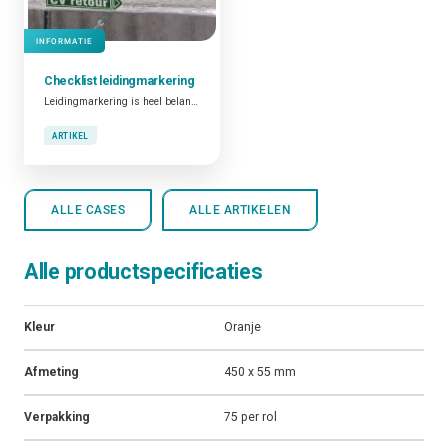
INFORMATIE
Checklist
leidingmarkering
Leidingmarkering is heel belangrijk. Niet alleen omwille van het feit dat dit verplicht is en dat goed geïdentificeerde leidingen bijdragen tot de algemene veiligheid op de plant. Ook omdat gemarkeerde leidingen een functionele tool zijn die bijdragen tot operationele en onderhoudsactiviteiten.
ARTIKEL
ALLE CASES
ALLE ARTIKELEN
Alle productspecificaties
Kleur
Oranje
Afmeting
450 x 55 mm
Verpakking
75 per rol