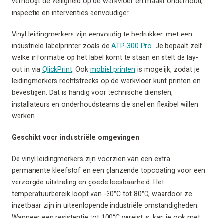
verhoogt de veiligheid op de werkvloer en maakt onderhoud,
inspectie en interventies eenvoudiger.
Vinyl leidingmerkers zijn eenvoudig te bedrukken met een
industriële labelprinter zoals de
ATP-300 Pro
. Je bepaalt zelf
welke informatie op het label komt te staan en stelt de lay-
out in via
QlickPrint
. Ook
mobiel printen
is mogelijk, zodat je
leidingmerkers rechtstreeks op de werkvloer kunt printen en
bevestigen. Dat is handig voor technische diensten,
installateurs en onderhoudsteams die snel en flexibel willen
werken.
Geschikt voor industriële omgevingen
De vinyl leidingmerkers zijn voorzien van een extra
permanente kleefstof en een glanzende topcoating voor een
verzorgde uitstraling en goede leesbaarheid. Het
temperatuurbereik loopt van -30°C tot 80°C, waardoor ze
inzetbaar zijn in uiteenlopende industriële omstandigheden.
Wanneer een resistentie tot 100°C vereist is, kan je ook met