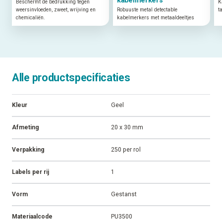
Beschermt de bedrukking tegen
K
weersinvloeden, zweet, wrijving en
Robuuste metal detectable
t
chemicaliën.
kabelmerkers met metaaldeeltjes
Alle productspecificaties
Kleur
Geel
Afmeting
20 x 30 mm
Verpakking
250 per rol
Labels per rij
1
Vorm
Gestanst
Materiaalcode
PU3500