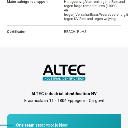
Materiaaleigenschappen
Halogeenvrij;Vlamvertragend;Bestand
tegen hoge temperaturen (100°C
en
hoger);Verschuifbaar;Weersbestendig;
tegen UV;Bestand tegen wrijving
Certificaten
REACH; RoHS
ALTEC industrial identification NV
Erasmuslaan 11 - 1804 Eppegem - Cargovil
Ons team
staat voor je klaar