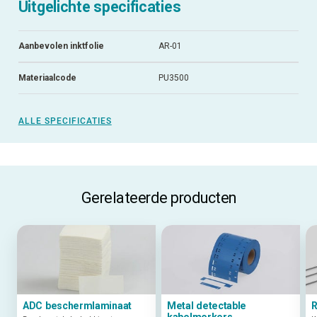
Uitgelichte specificaties
Aanbevolen inktfolie
AR-01
Materiaalcode
PU3500
ALLE SPECIFICATIES
Gerelateerde producten
ADC beschermlaminaat
Metal detectable
R
kabelmerkers