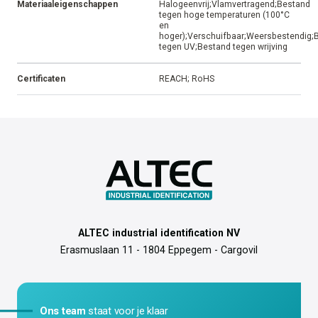
Materiaaleigenschappen
Halogeenvrij;Vlamvertragend;Bestand
tegen hoge temperaturen (100°C
en
hoger);Verschuifbaar;Weersbestendig;
tegen UV;Bestand tegen wrijving
Certificaten
REACH; RoHS
ALTEC industrial identification NV
Erasmuslaan 11 - 1804 Eppegem - Cargovil
Ons team
staat voor je klaar