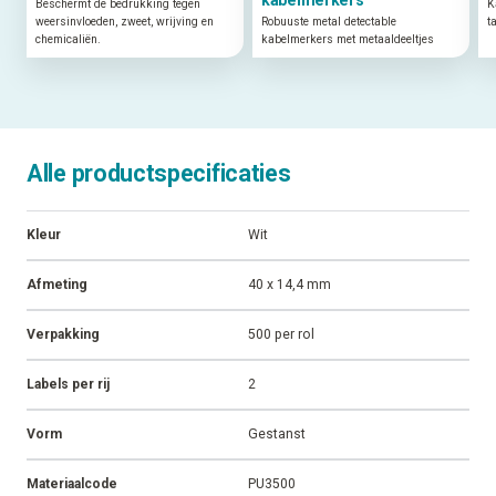
Beschermt de bedrukking tegen
K
weersinvloeden, zweet, wrijving en
Robuuste metal detectable
t
chemicaliën.
kabelmerkers met metaaldeeltjes
Alle productspecificaties
Kleur
Wit
Afmeting
40 x 14,4 mm
Verpakking
500 per rol
Labels per rij
2
Vorm
Gestanst
Materiaalcode
PU3500