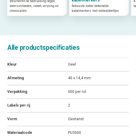
Beschermt de bedrukking tegen
K
weersinvloeden, zweet, wrijving en
Robuuste metal detectable
t
chemicaliën.
kabelmerkers met metaaldeeltjes
Alle productspecificaties
Kleur
Geel
Afmeting
40 x 14,4 mm
Verpakking
500 per rol
Labels per rij
2
Vorm
Gestanst
Materiaalcode
PU3500