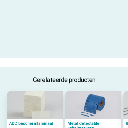
Uitgelichte specificaties
Aanbevolen inktfolie
AR-01
Materiaalcode
PU3500
ALLE SPECIFICATIES
Gerelateerde producten
ADC beschermlaminaat
Metal detectable
R
kabelmerkers