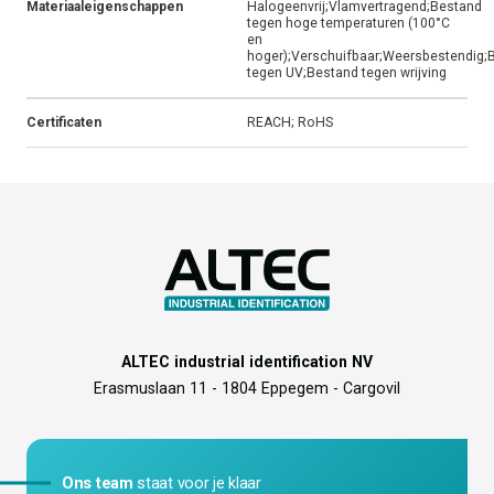
Materiaaleigenschappen
Halogeenvrij;Vlamvertragend;Bestand
tegen hoge temperaturen (100°C
en
hoger);Verschuifbaar;Weersbestendig;
tegen UV;Bestand tegen wrijving
Certificaten
REACH; RoHS
ALTEC industrial identification NV
Erasmuslaan 11 - 1804 Eppegem - Cargovil
Ons team
staat voor je klaar