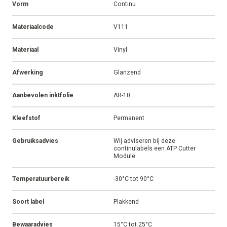
Vorm
Continu
Materiaalcode
V111
Materiaal
Vinyl
Afwerking
Glanzend
Aanbevolen inktfolie
AR-10
Kleefstof
Permanent
Gebruiksadvies
Wij adviseren bij deze
continulabels een ATP Cutter
Module
Temperatuurbereik
-30°C tot 90°C
Soort label
Plakkend
Bewaaradvies
15°C tot 25°C