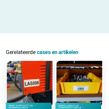
Materiaalcode
V111
ALLE SPECIFICATIES
Gerelateerde
cases en artikelen
PRINT & PROTECT EN
WIKKELLABELS EN
KEURINGSLABELS
COMPONENTLABELS