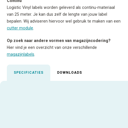
Continu
Logistic Vinyl labels worden geleverd als continu-materiaal
van 25 meter. Je kan dus zelf de lengte van jouw label
bepalen. Wij adviseren hiervoor wel gebruik te maken van een
cutter module
.
Op zoek naar andere vormen van magazijncodering?
Hier vind je een overzicht van onze verschillende
magazijnlabels
.
SPECIFICATIES
DOWNLOADS
Uitgelichte specificaties
Aanbevolen inktfolie
AR-10
Gebruiksadvies
Wij adviseren bij deze
continulabels een ATP Cutter
Module