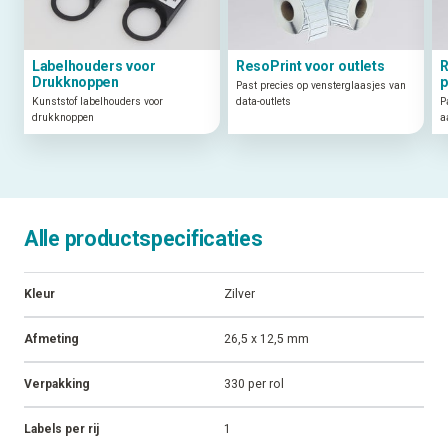
Labelhouders voor
ResoPrint voor outlets
R
Drukknoppen
p
Past precies op vensterglaasjes van
Kunststof labelhouders voor
data-outlets
P
drukknoppen
a
Alle productspecificaties
Kleur
Zilver
Afmeting
26,5 x 12,5 mm
Verpakking
330 per rol
Labels per rij
1