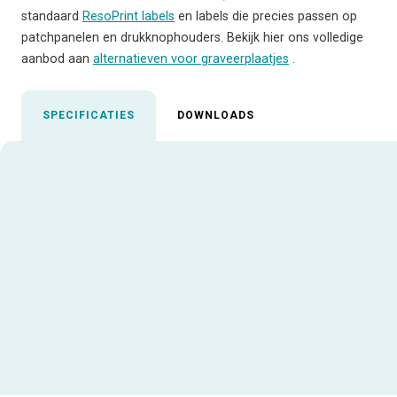
standaard
ResoPrint labels
en labels die precies passen op
patchpanelen en drukknophouders. Bekijk hier ons volledige
aanbod aan
alternatieven voor graveerplaatjes
.
SPECIFICATIES
DOWNLOADS
Uitgelichte specificaties
Aanbevolen inktfolie
AR-10
Gebruiksadvies
Niet gebruiken in combinatie met
de ATP Cutter Module
Materiaalcode
P510
ALLE SPECIFICATIES