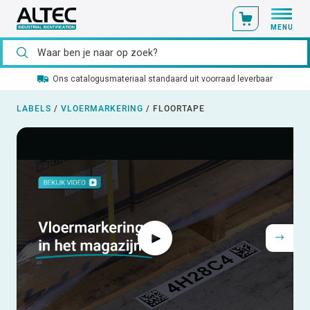
MENU
Ons catalogusmateriaal standaard uit voorraad leverbaar
LABELS
/
VLOERMARKERING
/
FLOORTAPE