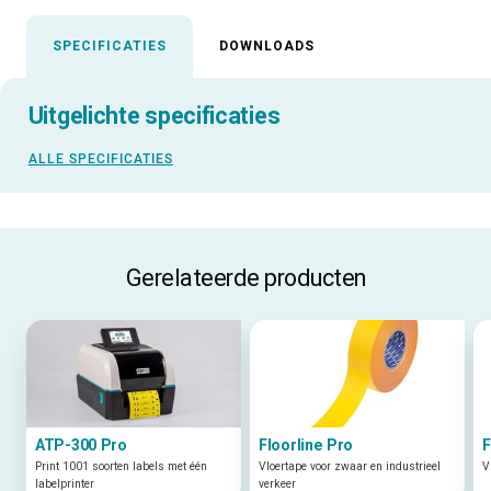
SPECIFICATIES
DOWNLOADS
Uitgelichte specificaties
ALLE SPECIFICATIES
Gerelateerde producten
ATP-300 Pro
Floorline Pro
F
Print 1001 soorten labels met één
Vloertape voor zwaar en industrieel
V
labelprinter
verkeer