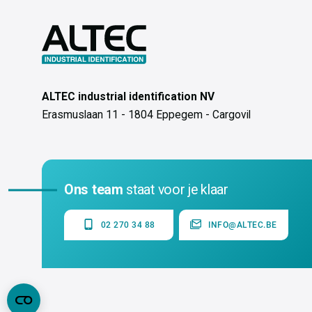
ALTEC industrial identification NV
Erasmuslaan 11 - 1804 Eppegem - Cargovil
Ons team
staat voor je klaar
02 270 34 88
INFO@ALTEC.BE