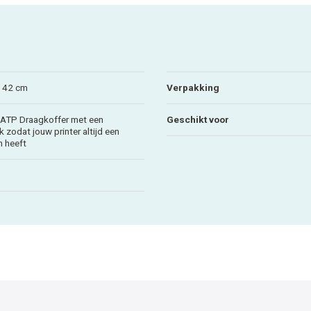
x 42 cm
Verpakking
 ATP Draagkoffer met een
Geschikt voor
 zodat jouw printer altijd een
 heeft