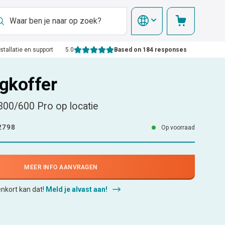
nstallatie en support
5.0
Based on 184 responses
gkoffer
300/600 Pro op locatie
2798
Op voorraad
MEER INFO AANVRAGEN
enkort kan dat!
Meld je alvast aan!