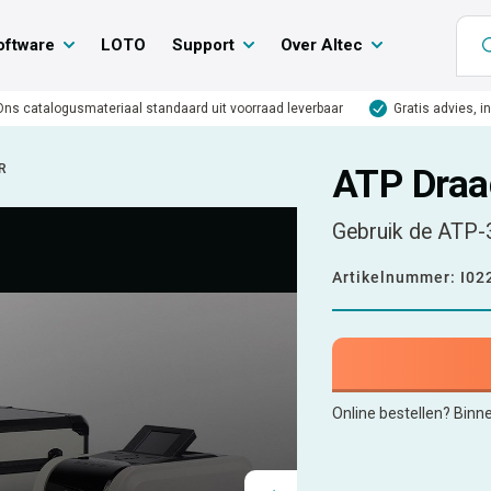
oftware
LOTO
Support
Over Altec
Ons catalogusmateriaal standaard uit voorraad leverbaar
Gratis advies, i
R
ATP Draa
Gebruik de ATP-
Artikelnummer:
I02
Online bestellen? Binn