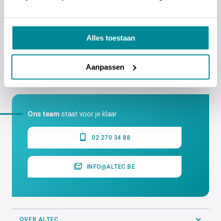
Alles toestaan
ALTEC industrial identification NV
Aanpassen
Erasmuslaan 11 - 1804 Eppegem - Cargovil
Ons team
staat voor je klaar
02 270 34 88
INFO@ALTEC.BE
OVER ALTEC