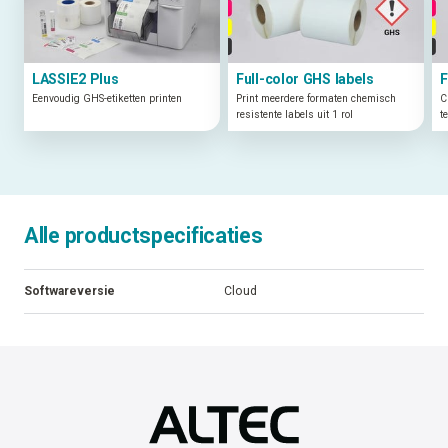
LASSIE2 Plus
Full-color GHS labels
F
Eenvoudig GHS-etiketten printen
Print meerdere formaten chemisch
C
resistente labels uit 1 rol
t
Alle productspecificaties
Softwareversie
Cloud