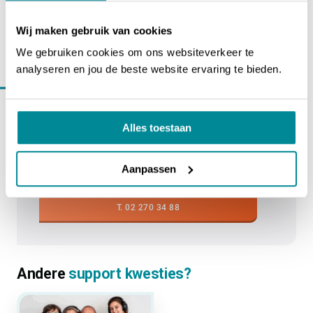
Wij maken gebruik van cookies
We gebruiken cookies om ons websiteverkeer te
BEL ONS OP 02 270 34 88
analyseren en jou de beste website ervaring te bieden.
Even in
contact komen?
Op werkdagen zijn wij bereikbaar van 08.30 tot
Alles toestaan
17.00 uur via 02 270 34 88 (vrijdag tot 16.00
uur). Of vul het contactformulier in, dan nemen
we zo snel mogelijk contact met je op.
Aanpassen
T. 02 270 34 88
Andere
support kwesties?