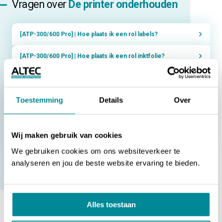
Vragen over
De printer onderhouden
[ATP-300/600 Pro] | Hoe plaats ik een rol labels?
[ATP-300/600 Pro] | Hoe plaats ik een rol inktfolie?
[ATP-300/600 Pro] | Hoe maak ik de printer goed schoon?
Toestemming
Details
Over
[ATP-300/600 Pro] | Hoe plaats ik een omgekeerd
gewikkelde rol labels in de printer?
[ATP-3000] | Hoe plaats ik een rol labels in de printer?
Wij maken gebruik van cookies
We gebruiken cookies om ons websiteverkeer te
analyseren en jou de beste website ervaring te bieden.
NAAR ALLE VRAGEN
Alles toestaan
Vraag niet gevonden? Vind hier het antwoord.