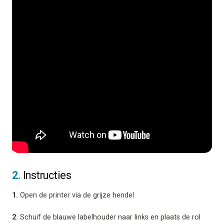
2.
Instructies
1.
Open de printer via de grijze hendel
2.
Schuif de blauwe labelhouder naar links en plaats de rol