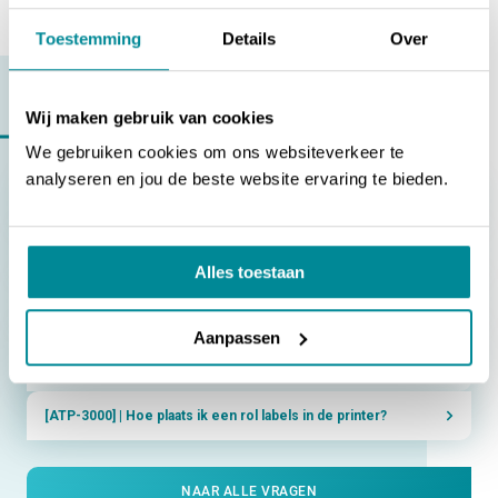
Toestemming
Details
Over
SERVICE
Wij maken gebruik van cookies
Vragen over
De printer onderhouden
We gebruiken cookies om ons websiteverkeer te
analyseren en jou de beste website ervaring te bieden.
[ATP-300/600 Pro] | Hoe plaats ik een rol labels?
[ATP-300/600 Pro] | Hoe plaats ik een rol inktfolie?
Alles toestaan
[ATP-300/600 Pro] | Hoe maak ik de printer goed schoon?
Aanpassen
[ATP-300/600 Pro] | Hoe plaats ik een omgekeerd
gewikkelde rol labels in de printer?
[ATP-3000] | Hoe plaats ik een rol labels in de printer?
NAAR ALLE VRAGEN