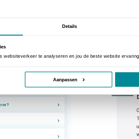
Vraag ni
Details
 de printer
ies
websiteverkeer te analyseren en jou de beste website ervaring
een inktfolie?
Aanpassen
B
 Paper Jam?
rror?
O
1
u
w