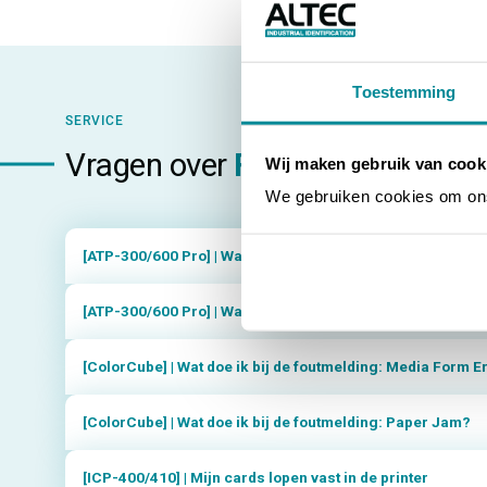
Toestemming
SERVICE
Vragen over
Foutmeldingen op
Wij maken gebruik van cook
We gebruiken cookies om ons 
[ATP-300/600 Pro] | Wat moet ik doen bij de foutmelding: G
[ATP-300/600 Pro] | Wat moet ik doen bij de foutmelding:
[ColorCube] | Wat doe ik bij de foutmelding: Media Form E
[ColorCube] | Wat doe ik bij de foutmelding: Paper Jam?
[ICP-400/410] | Mijn cards lopen vast in de printer