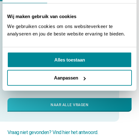
Vragen over
Problemen met de bedrukking
Wij maken gebruik van cookies
Mijn bedrukking is te licht bij de [ATP-300/600 Pro]
We gebruiken cookies om ons websiteverkeer te
Mijn bedrukking is niet goed uitgelijnd bij de [ATP-300/600
analyseren en jou de beste website ervaring te bieden.
Pro]
Slechte bedrukking aan de linker- of rechterkant bij de
[ATP-300/600 Pro]
Alles toestaan
Strepen in de bedrukking bij de [ATP-300/600 Pro]
Aanpassen
Mijn bedrukking is te licht bij de [TTP-200/300]
NAAR ALLE VRAGEN
Vraag niet gevonden? Vind hier het antwoord.