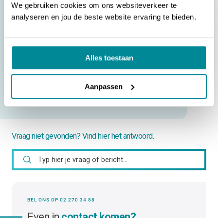
[ASTM] | Amerikaanse testmethoden voor labels
We gebruiken cookies om ons websiteverkeer te
analyseren en jou de beste website ervaring te bieden.
[Boeing BSS 7239] | Brandtest voor toxische
gasontwikkeling
[BRL-100] | Beoordelingsrichtlijn voor identificatie van F-
Alles toestaan
gasseninstallaties
Aanpassen
NAAR ALLE VRAGEN
Vraag niet gevonden? Vind hier het antwoord.
BEL ONS OP 02 270 34 88
Even in
contact komen?