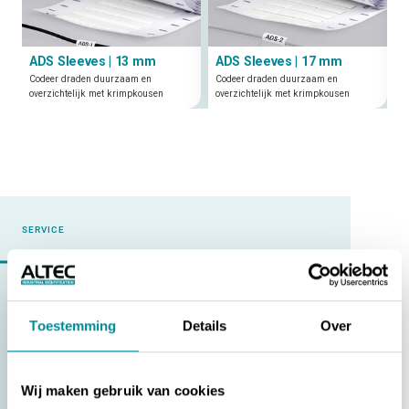
ADS Sleeves | 13 mm
ADS Sleeves | 17 mm
Codeer draden duurzaam en
Codeer draden duurzaam en
overzichtelijk met krimpkousen
overzichtelijk met krimpkousen
SERVICE
Vragen over
Normeringen & certificeringen
[ADR] | Gevaarspictogrammen voor het vervoer van
Toestemming
Details
Over
gevaarlijke stoffen
[AEEA] | Het AEEA-symbool op elektrische apparatuur
Wij maken gebruik van cookies