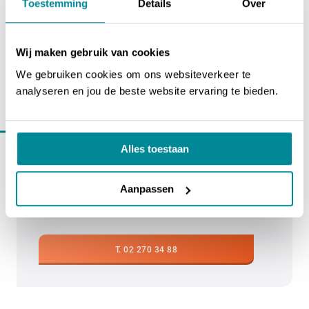
Toestemming
Details
Over
Vraag niet gevonden? Vind hier het antwoord.
Wij maken gebruik van cookies
We gebruiken cookies om ons websiteverkeer te
analyseren en jou de beste website ervaring te bieden.
BEL ONS OP 02 270 34 88
Even in
contact komen?
Alles toestaan
Op werkdagen zijn wij bereikbaar van 08.30 tot
17.00 uur via 02 270 34 88 (vrijdag tot 16.00
Aanpassen
uur). Of vul het contactformulier in, dan nemen
we zo snel mogelijk contact met je op.
T. 02 270 34 88