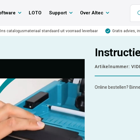
oftware
LOTO
Support
Over Altec
Ons catalogusmateriaal standaard uit voorraad leverbaar
Gratis advies, i
Instruct
Artikelnummer:
VID
Online bestellen? Binn