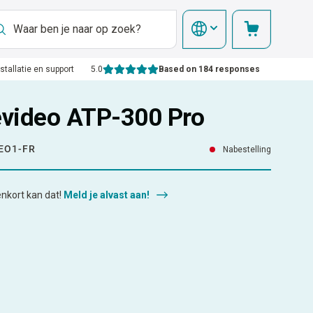
nstallatie en support
5.0
Based on 184 responses
ievideo ATP-300 Pro
EO1-FR
Nabestelling
enkort kan dat!
Meld je alvast aan!