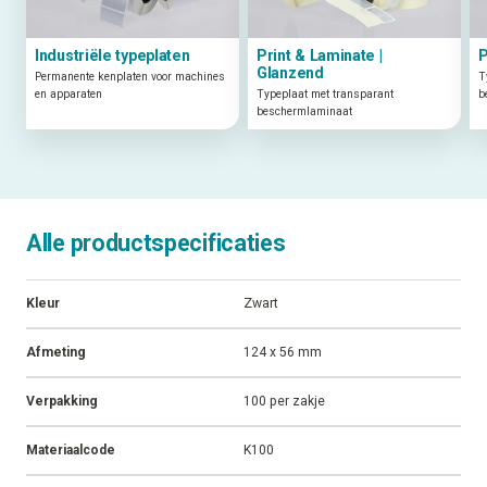
Industriële typeplaten
Print & Laminate |
P
Glanzend
Permanente kenplaten voor machines
T
en apparaten
Typeplaat met transparant
b
beschermlaminaat
Alle productspecificaties
Kleur
Zwart
Afmeting
124 x 56 mm
Verpakking
100 per zakje
Materiaalcode
K100