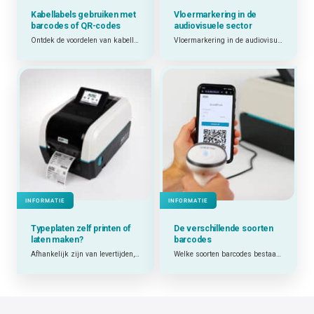
Kabellabels gebruiken met
Vloermarkering in de
barcodes of QR-codes
audiovisuele sector
Ontdek de voordelen van kabellabels met barcodes en QR-codes.
Vloermarkering in de audiovisuele sector: getest in de praktijk
INFORMATIE
INFORMATIE
Typeplaten zelf printen of
De verschillende soorten
laten maken?
barcodes
Afhankelijk zijn van levertijden, minimumafnames en externe leveranciers? Of zelf printen wanneer je het nodig hebt? Welke keuze het beste werkt, hangt af van jouw situatie.
Welke soorten barcodes bestaan er en welke past het best bij mijn toepassing?