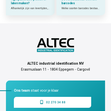
laten maken?
barcodes
Afhankelijk zijn van levertijden, minimumafnames en externe leveranciers? Of zelf printen wanneer je het nodig hebt? Welke keuze het beste werkt, hangt af van jouw situatie.
Welke soorten barcodes bestaan er en welke past het best bij mijn toepassing?
ALTEC industrial identification NV
Erasmuslaan 11 - 1804 Eppegem - Cargovil
Ons team
staat voor je klaar
02 270 34 88