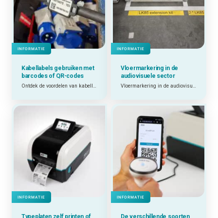
INFORMATIE
INFORMATIE
Kabellabels gebruiken met
Vloermarkering in de
barcodes of QR-codes
audiovisuele sector
Ontdek de voordelen van kabellabels met barcodes en QR-codes.
Vloermarkering in de audiovisuele sector: getest in de praktijk
INFORMATIE
INFORMATIE
Typeplaten zelf printen of
De verschillende soorten