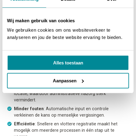
Wij maken gebruik van cookies
We gebruiken cookies om ons websiteverkeer te
analyseren en jou de beste website ervaring te bieden.
5.
Voordelen van barcodegebruik bij LoTo
Alles toestaan
Het gebruik van digitale barcodes in LoTo-processen biedt
talrijke voordelen:
Aanpassen
Minder papierwerk
: Registraties gebeuren onmiddellijk op
locatie, waardoor administratieve nazorg sterk
vermindert.
Minder fouten
: Automatische input en controle
verkleinen de kans op menselijke vergissingen.
Efficiëntie
: Snellere en vlottere registratie maakt het
mogelijk om meerdere processen in één stap uit te