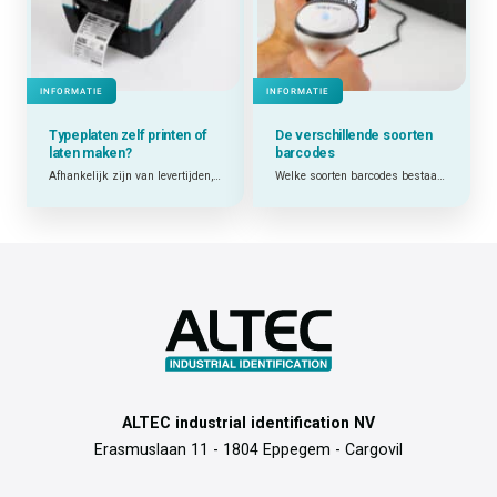
INFORMATIE
INFORMATIE
Typeplaten zelf printen of
De verschillende soorten
laten maken?
barcodes
Afhankelijk zijn van levertijden, minimumafnames en externe leveranciers? Of zelf printen wanneer je het nodig hebt? Welke keuze het beste werkt, hangt af van jouw situatie.
Welke soorten barcodes bestaan er en welke past het best bij mijn toepassing?
ALTEC industrial identification NV
Erasmuslaan 11 - 1804 Eppegem - Cargovil