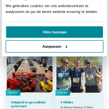
We gebruiken cookies om ons websiteverkeer te
analyseren en jou de beste website ervaring te bieden.
NIEUWS
NIEUWS
Kinderrijbewijzen met de
Jaarlijks petanquetoernooi
Alles toestaan
ICP-410
Een uitstapje met het Altec team
1001 printoplossingen bij steden en gemeenten
Aanpassen
NIEUWS
NIEUWS
Veiligheid en gezondheid
#10Miles
op het werk
De Baloise Antwerp 10 Miles