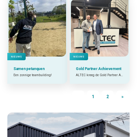
NIEUWS
NIEUWS
Samen
petanquen
Gold Partner Achievement
Een zonnige teambuilding!
ALTEC kreeg de Gold Partner Award van Brady!
1
2
»