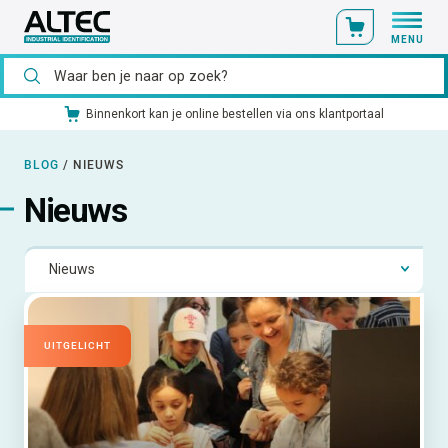
MENU
Ons catalogusmateriaal standaard uit voorraad leverbaar
BLOG
/
NIEUWS
Nieuws
UITGELICHT