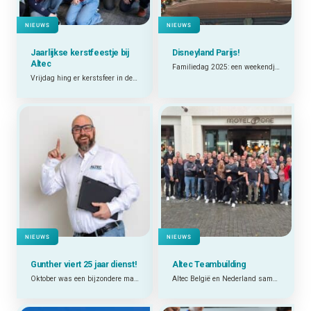
NIEUWS
NIEUWS
Jaarlijkse kerstfeestje bij
Disneyland Parijs!
Altec
Familiedag 2025: een weekendje Disneyland Parijs
Vrijdag hing er kerstsfeer in de lucht op kantoor
NIEUWS
NIEUWS
Gunther viert 25 jaar dienst!
Altec Teambuilding
Oktober was een bijzondere maand bij ALTEC!
Altec België en Nederland samen op verkenning in Antwerpen