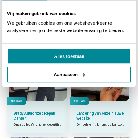
NIEUWS
NIEUWS
Wij maken gebruik van cookies
We gebruiken cookies om ons websiteverkeer te
Afterwork Run
Jaarlijks dartstoernooi
analyseren en jou de beste website ervaring te bieden.
Samen sportief in de zon!
Kick off van de zomer met ons jaarlijks dartstoernooi!
Alles toestaan
Aanpassen
NIEUWS
NIEUWS
Brady Authorized Repair
Lancering van onze
nieuwe
Center
website
Onze collega's officieel gecertificeerd als BARC!
Een belevenis bij ons op kantoor en bij onze collega's over de grens!