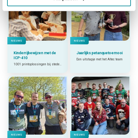
NIEUWS
NIEUWS
Kinderrijbewijzen met de
Jaarlijks petanquetoernooi
ICP-410
Een uitstapje met het Altec team
1001 printoplossingen bij steden en gemeenten
NIEUWS
NIEUWS