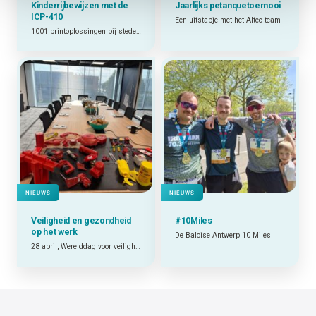
Kinderrijbewijzen met de
Jaarlijks petanquetoernooi
ICP-410
Een uitstapje met het Altec team
1001 printoplossingen bij steden en gemeenten
NIEUWS
NIEUWS
Veiligheid en gezondheid
#10Miles
op het werk
De Baloise Antwerp 10 Miles
28 april, Werelddag voor veiligheid en gezondheid op het werk.