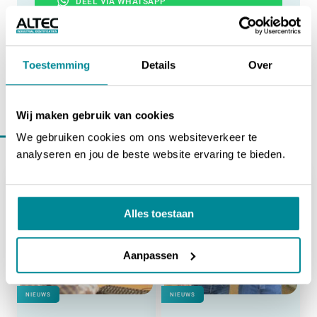
DEEL VIA WHATSAPP
DEEL VIA EMAIL
Toestemming
Details
Over
Wij maken gebruik van cookies
Verder lezen binnen
nieuws
We gebruiken cookies om ons websiteverkeer te
analyseren en jou de beste website ervaring te bieden.
Alles toestaan
Aanpassen
NIEUWS
NIEUWS