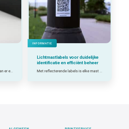
INFORMATIE
Lichtmastlabels voor duidelijke
identificatie en efficiënt beheer
Welke soorten barcodes bestaan er en welke past het best bij mijn toepassing?
Met reflecterende labels is elke mast direct herkenbaar