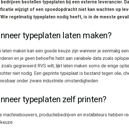
edrijven bestellen typeplaten bij een externe leverancier. Dat
ficatie wijzigt of een spoedopdracht niet kan wachten op leveri
Wie regelmatig typeplaten nodig heeft, is in de meeste gevall
neer typeplaten laten maken?
n laten maken kan een goede keuze zijn wanneer je eenmalig een
anderen en je geen behoefte hebt aan variabele data zoals oplop
n zoals gegraveerd RVS wilt, lijkt laten maken soms de enige opt
echter niet nodig. Een geprinte typeplaat is bestand tegen olie, ch
 leesbaar onder zware industriële omstandigheden.
neer typeplaten zelf printen?
machinebouwers, productiebedrijven en installateurs hebben regel
 keuze.