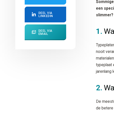
Sommige b
een speci
DEEL VIA
slimmer? 
LINKEDIN
1.
Wan
DEEL VIA
EMAIL
Typeplate
nooit ver
materiale
typeplaat 
jarenlang
2.
Wan
De meeste 
de betere