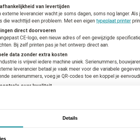
afhankelijkheid van levertijden
n externe leverancier wacht je soms dagen, soms nog langer. Als 
is die wachttijd een probleem. Met een eigen
typeplaat printer
prin
gingen direct doorvoeren
ngepast CE-logo, een nieuw adres of een gewijzigde specificatie
hten. Bij zelf printen pas je het ontwerp direct aan.
bele data zonder extra kosten
industrie is vrijwel iedere machine uniek. Serienummers, bouwjaren
terne leverancier betaal je vaak meer voor die variabele gegeven
ende serienummers, voeg je QR-codes toe en koppel je eenvoudig
controle over kwaliteit
rinten betekent ook dat je direct ziet of een label goed is. Klopt e
 past het beste bij jouw situatie?
Details
 laten maken is zinvol als je eenmalig een kleine hoeveelheid nod
 typeplaten nodig hebben met unieke serienummers, wisselende geg
ies