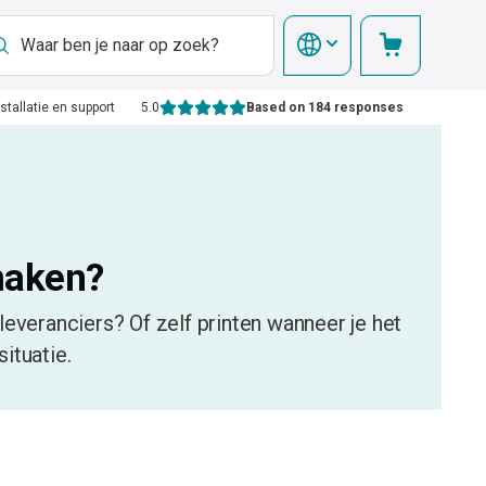
nstallatie en support
5.0
Based on 184 responses
 maken?
leveranciers? Of zelf printen wanneer je het
ituatie.