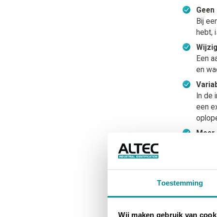
Geen 
Bij ee
hebt, 
Wijzi
Een aa
en wac
Varia
In de 
een ex
oplop
Meer 
Zelf p
3.
Wat
Toestemming
Typeplaten
regelmatig
Wij maken gebruik van cook