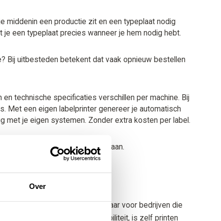
je middenin een productie zit en een typeplaat nodig
t je een typeplaat precies wanneer je hem nodig hebt.
? Bij uitbesteden betekent dat vaak opnieuw bestellen
 en technische specificaties verschillen per machine. Bij
s. Met een eigen labelprinter genereer je automatisch
 met je eigen systemen. Zonder extra kosten per label.
r iets niet, dan pas je het meteen aan.
Over
ig hebt zonder variabele data. Maar voor bedrijven die
evens of behoefte aan flexibiliteit, is zelf printen