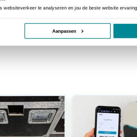
tijd de slimmere keuze. Benieuwd welk labelmateriaal en welke label
websiteverkeer te analyseren en jou de beste website ervaring
 aanbod
typeplaten
of lees meer over de
ATP-300 Pro
.
Aanpassen