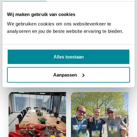
Wij maken gebruik van cookies
We gebruiken cookies om ons websiteverkeer te
analyseren en jou de beste website ervaring te bieden.
Alles toestaan
NIEUWS
NIEUWS
Kinderrijbewijzen met de
Jaarlijks petanquetoernooi
ICP-410
Aanpassen
Een uitstapje met het Altec team
1001 printoplossingen bij steden en gemeenten