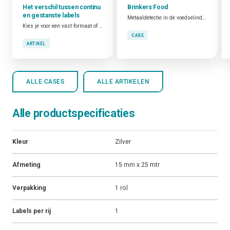
Het verschil tussen continu
Brinkers Food
en gestanste labels
Metaaldetectie in de voedselindustrie
Kies je voor een vast formaat of flexibel werken?
CASE
ARTIKEL
ALLE CASES
ALLE ARTIKELEN
Alle productspecificaties
Kleur
Zilver
Afmeting
15 mm x 25 mtr
Verpakking
1 rol
Labels per rij
1