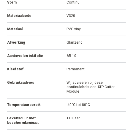
Vorm
Continu
Materiaalcode
V320
Materiaal
PVC vinyl
Afwerking
Glanzend
Aanbevolen inktfolie
AR-10
Kleefstof
Permanent
Gebruiksadvies
Wij adviseren bij deze
continulabels een ATP Cutter
Module
Temperatuurbereik
-40°C tot 80°C
Levensduur met
+10 jaar
beschermlaminaat