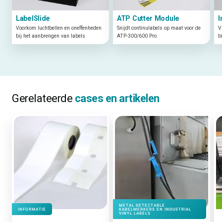
LabelSlide
ATP Cutter Module
I
Voorkom luchtbellen en oneffenheden
Snijdt continulabels op maat voor de
V
bij het aanbrengen van labels
ATP-300/600 Pro
b
Gerelateerde
cases en artikelen
METAL DETECTABLE
INFORMATIE
KABELMERKERS EN INDUSTRIAL
VINYL LABELS