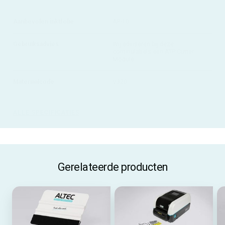
Aanbevolen inktfolie
AR-10
Gebruiksadvies
Wij adviseren bij deze
continulabels een ATP Cutter
Module
Materiaalcode
V320
ALLE SPECIFICATIES
Gerelateerde producten