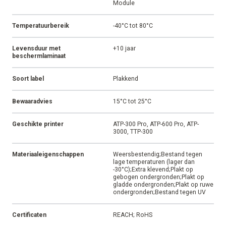
Vorm
Continu
Materiaalcode
V320
Materiaal
PVC vinyl
Afwerking
Glanzend
Aanbevolen inktfolie
AR-10
Kleefstof
Permanent
Gebruiksadvies
Wij adviseren bij deze
continulabels een ATP Cutter
Module
Temperatuurbereik
-40°C tot 80°C
Levensduur met
+10 jaar
beschermlaminaat