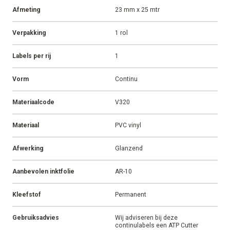
Het verschil tussen continu
Brinkers Food
en gestanste labels
Metaaldetectie in de voedselindustrie
Kies je voor een vast formaat of flexibel werken?
CASE
ARTIKEL
ALLE CASES
ALLE ARTIKELEN
Alle productspecificaties
Kleur
Transparant
Afmeting
23 mm x 25 mtr
Verpakking
1 rol
Labels per rij
1