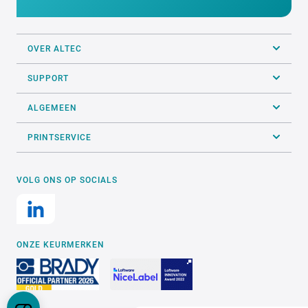
ALTEC industrial identification NV
Erasmuslaan 11 - 1804 Eppegem - Cargovil
Ons team
staat voor je klaar
02 270 34 88
INFO@ALTEC.BE
OVER ALTEC
SUPPORT