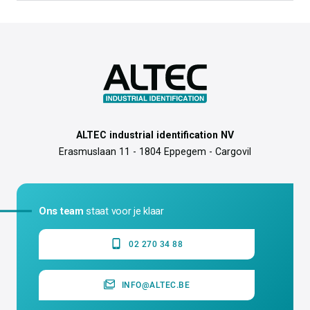
Soort label
Plakkend
Bewaaradvies
15°C tot 25°C
Geschikte printer
ATP-300 Pro, ATP-600 Pro, ATP-
3000, TTP-300
Materiaaleigenschappen
Weersbestendig;Bestand tegen
lage temperaturen (lager dan
-30°C);Extra klevend;Plakt op
gebogen ondergronden;Plakt op
gladde ondergronden;Plakt op ruwe
ondergronden;Bestand tegen UV
Certificaten
REACH; RoHS