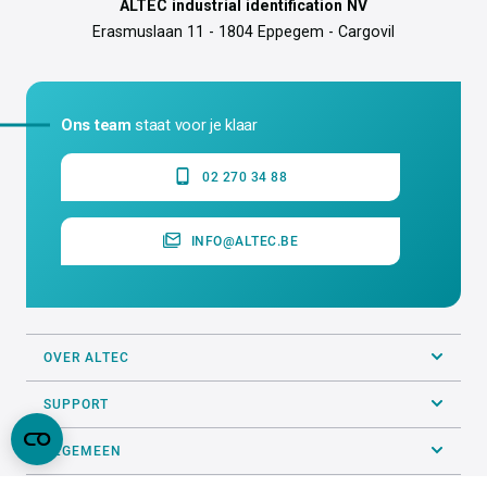
ALTEC industrial identification NV
Erasmuslaan 11 - 1804 Eppegem - Cargovil
Ons team
staat voor je klaar
02 270 34 88
INFO@ALTEC.BE
OVER ALTEC
SUPPORT
ALGEMEEN