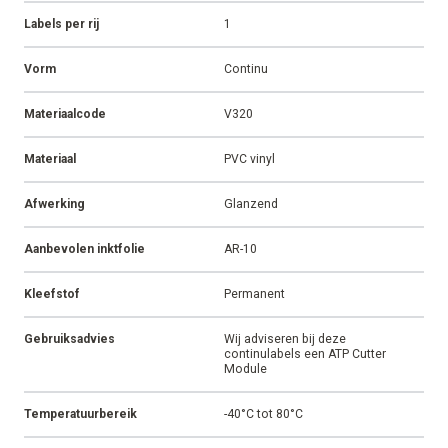
Labels per rij
1
Vorm
Continu
Materiaalcode
V320
Materiaal
PVC vinyl
Afwerking
Glanzend
Aanbevolen inktfolie
AR-10
Kleefstof
Permanent
Gebruiksadvies
Wij adviseren bij deze
continulabels een ATP Cutter
Module
Temperatuurbereik
-40°C tot 80°C