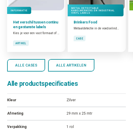
METAL DETECTABLE
INFORMATIE
KABELMERKERS EN INDUSTRIAL
VINYL LABELS
Het verschil tussen continu
Brinkers Food
en gestanste labels
Metaaldetectie in de voedselindustrie
Kies je voor een vast formaat of flexibel werken?
CASE
ARTIKEL
ALLE CASES
ALLE ARTIKELEN
Alle productspecificaties
Kleur
Zilver
Afmeting
29 mm x 25 mtr
Verpakking
1 rol