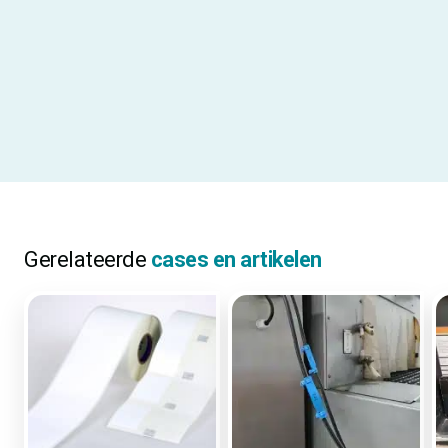
Gebruiksadvies
Wij adviseren bij deze
continulabels een ATP Cutter
Module
Materiaalcode
V320
ALLE SPECIFICATIES
Gerelateerde
cases en artikelen