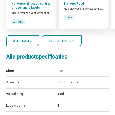
Het verschil tussen continu
Brinkers Food
en gestanste labels
Metaaldetectie in de voedselindustrie
Kies je voor een vast formaat of flexibel werken?
CASE
ARTIKEL
ALLE CASES
ALLE ARTIKELEN
Alle productspecificaties
Kleur
Zwart
Afmeting
45 mm x 25 mtr
Verpakking
1 rol
Labels per rij
1