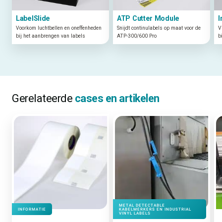
LabelSlide
ATP Cutter Module
I
Voorkom luchtbellen en oneffenheden
Snijdt continulabels op maat voor de
V
bij het aanbrengen van labels
ATP-300/600 Pro
b
Gerelateerde
cases en artikelen
METAL DETECTABLE
INFORMATIE
KABELMERKERS EN INDUSTRIAL
VINYL LABELS