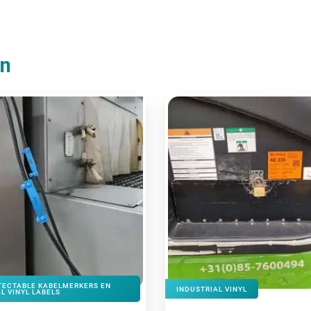
en
TECTABLE KABELMERKERS EN
INDUSTRIAL VINYL
L VINYL LABELS