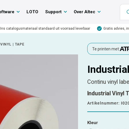
oftware
LOTO
Support
Over Altec
Ons catalogusmateriaal standaard uit voorraad leverbaar
Gratis advies, i
VINYL | TAPE
Te printen met:
Industrial
Continu vinyl lab
Industrial Vinyl
Artikelnummer:
I02
Kleur