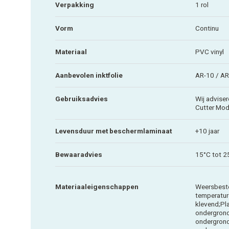
Verpakking
1 rol
Vorm
Continu
Materiaal
PVC vinyl
Aanbevolen inktfolie
AR-10 / A
Gebruiksadvies
Wij adviser
Cutter Mod
Levensduur met beschermlaminaat
+10 jaar
Bewaaradvies
15°C tot 2
Materiaaleigenschappen
Weersbeste
temperature
klevend;Pl
ondergrond
ondergrond