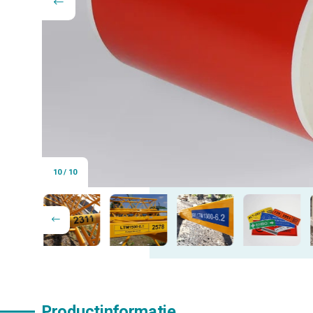
10
/
10
Productinformatie