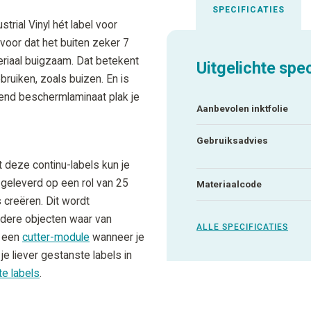
SPECIFICATIES
rial Vinyl hét label voor
voor dat het buiten zeker 7
ateriaal buigzaam. Dat betekent
Uitgelichte spec
ruiken, zoals buizen. En is
end beschermlaminaat plak je
Aanbevolen inktfolie
Gebruiksadvies
t deze continu-labels kun je
 geleverd op een rol van 25
Materiaalcode
 creëren. Dit wordt
ndere objecten waar van
ALLE SPECIFICATIES
n een
cutter-module
wanneer je
 je liever gestanste labels in
te labels
.