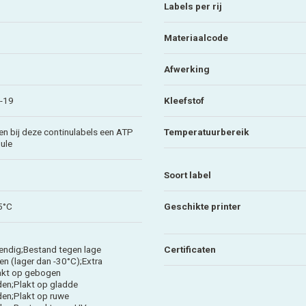
Labels per rij
Materiaalcode
Afwerking
R-19
Kleefstof
en bij deze continulabels een ATP
Temperatuurbereik
ule
Soort label
5°C
Geschikte printer
ndig;Bestand tegen lage
Certificaten
n (lager dan -30°C);Extra
akt op gebogen
en;Plakt op gladde
en;Plakt op ruwe