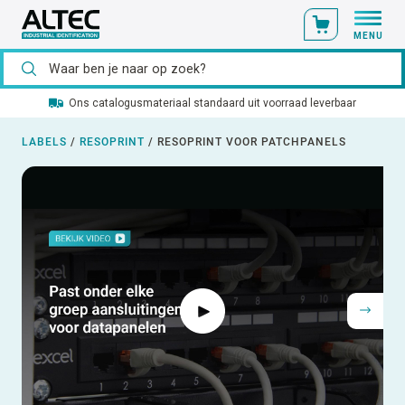
MENU
Ons catalogusmateriaal standaard uit voorraad leverbaar
LABELS
/
RESOPRINT
/
RESOPRINT VOOR PATCHPANELS