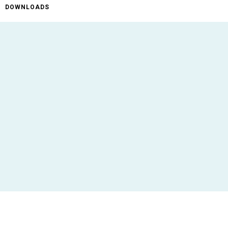
DOWNLOADS
ificaties
AR-10
Niet gebruiken in combinatie met de ATP
Cutter Module
P510