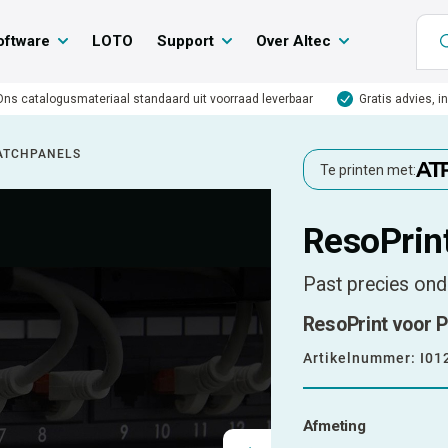
oftware
LOTO
Support
Over Altec
Ons catalogusmateriaal standaard uit voorraad leverbaar
Gratis advies, i
PATCHPANELS
Te printen met:
ResoPrin
Past precies ond
ResoPrint voor P
Artikelnummer:
I01
Afmeting