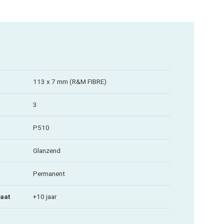
113 x 7 mm (R&M FIBRE)
3
P510
Glanzend
Permanent
aat
+10 jaar