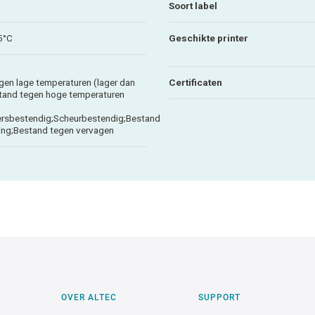
Soort label
5°C
Geschikte printer
gen lage temperaturen (lager dan
Certificaten
tand tegen hoge temperaturen
rsbestendig;Scheurbestendig;Bestand
ving;Bestand tegen vervagen
OVER ALTEC
SUPPORT