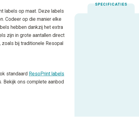
SPECIFICATIES
nt labels op maat. Deze labels
n. Codeer op die manier elke
bels hebben dankzij het extra
Uitgelichte spec
ls zijn in grote aantallen direct
, zoals bij traditionele Resopal
Aanbevolen inktfolie
Gebruiksadvies
ook standaard
ResoPrint labels
s. Bekijk ons complete aanbod
Materiaalcode
ALLE SPECIFICATIES